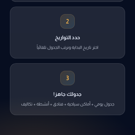
2
حدد التواريخ
اختر تاريخ البداية ونرتب الجدول تلقائياً
3
جدولك جاهز!
جدول يومي + أماكن سياحية + فنادق + أنشطة + تكاليف