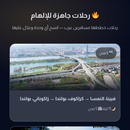
رحلات جاهزة للإلهام
رحلات خططها مسافرين عرب — انسخ أي وحدة وعدّل عليها
5 مدن
فيينا، النمسا → كراكوف، بولندا → زاكوباني، بولندا
11 ليلة
🏙 5 مدن