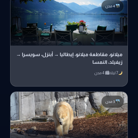
4 مدن
ميلانو، مقاطعة ميلانو، إيطاليا → أبنزل، سويسرا →
زيفيلد، النمسا
7 ليلة
🏙 4 مدن
3 مدن