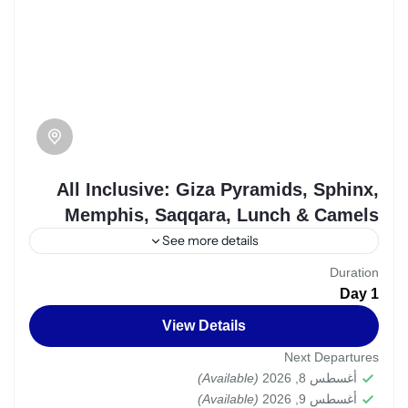
All Inclusive: Giza Pyramids, Sphinx,
Memphis, Saqqara, Lunch & Camels
See more details
Duration
pyramids
egypt
1 Day
Private All-Inclusive tours to iconic Egyptian
View Details
sites like the Giza Pyramids, Sphinx,
Next Departures
Memphis, and Saqqara offer a comprehensive
أغسطس 8, 2026
(Available)
exploration of Egypt's rich history and cultural
أغسطس 9, 2026
(Available)
Cairo
,
Egypt