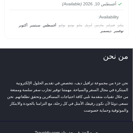
heritage.
أغسطس 10, 2026
(Available)
Easy
2 People
Availability:
يناير
فبراير
مارس
أبريل
مايو
يونيو
يوليو
أغسطس
سبتمبر
أكتوبر
نوفمبر
ديسمبر
من نحن
نحن جزء من مجموعة ترافيل ديف، نتخصص في تقديم الحلول الإلكترونية
المبتكرة في مجال السفر والسياحة. مهمتنا توفير تجارب سفر سلسة وممتعة
من خلال تقنيات متقدمة تلبي كافة احتياجات المسافرين وتحقق تطلعاتهم. نحن
نسعى دومًا لأن نكون رفيقك الأمثل في كل رحلة، مع التزامنا بالجودة والابتكار
والموثوقية وحماية خصوصت
جميع الحقوق محفوظة Traveldiv.com